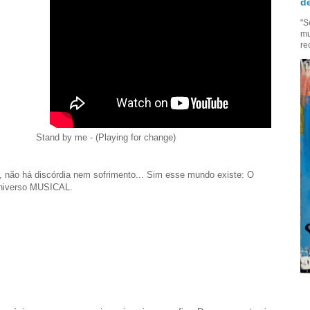
de
"S
mu
re
- (Playing for change)
não há discórdia nem sofrimento... Sim esse mundo existe: O
niverso MUSICAL.