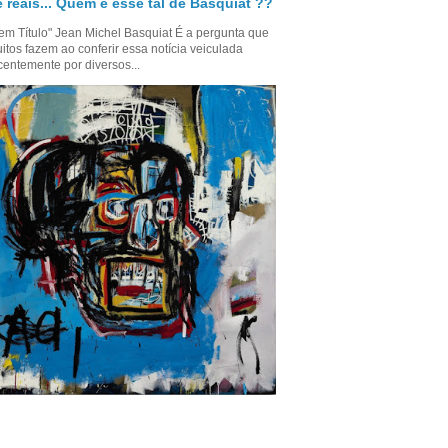
 reais... Quem é esse tal de Basquiat ??
em Título" Jean Michel Basquiat É a pergunta que
itos fazem ao conferir essa notícia veiculada
centemente por diversos...