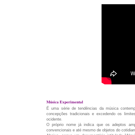
Música Experimental
É uma série de tendências da música contem
concepções tradicionais e excedendo os limit
ocidente.
O próprio nome já indica que os adeptos ampl
convencionais e até mesmo de objetos do cotidia