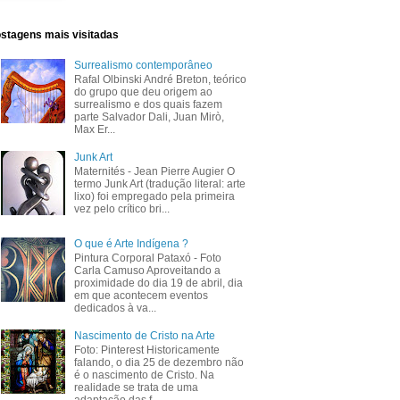
stagens mais visitadas
Surrealismo contemporâneo
Rafal Olbinski André Breton, teórico
do grupo que deu origem ao
surrealismo e dos quais fazem
parte Salvador Dali, Juan Mirò,
Max Er...
Junk Art
Maternités - Jean Pierre Augier O
termo Junk Art (tradução literal: arte
lixo) foi empregado pela primeira
vez pelo crítico bri...
O que é Arte Indígena ?
Pintura Corporal Pataxó - Foto
Carla Camuso Aproveitando a
proximidade do dia 19 de abril, dia
em que acontecem eventos
dedicados à va...
Nascimento de Cristo na Arte
Foto: Pinterest Historicamente
falando, o dia 25 de dezembro não
é o nascimento de Cristo. Na
realidade se trata de uma