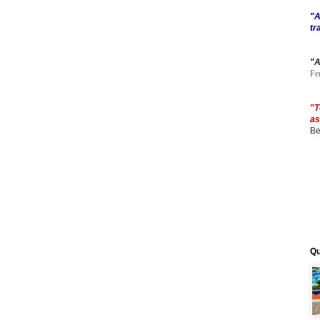
"A
tr
"A
Fer
"T
as
Be
Qu