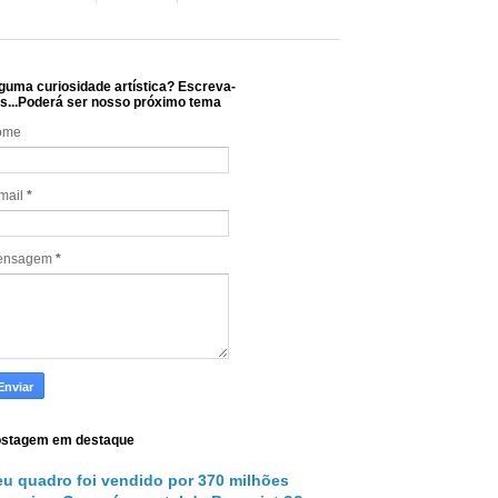
guma curiosidade artística? Escreva-
s...Poderá ser nosso próximo tema
ome
mail
*
ensagem
*
stagem em destaque
eu quadro foi vendido por 370 milhões