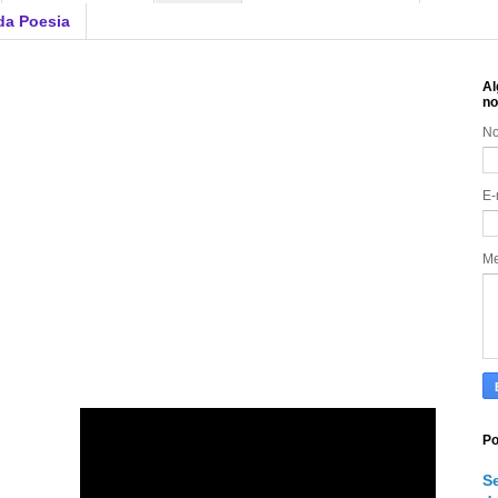
da Poesia
Al
no
N
E-
M
Po
S