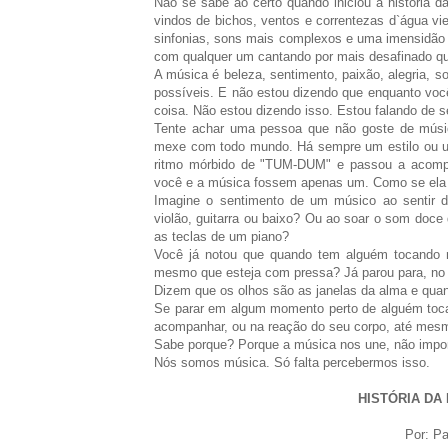
Não se sabe ao certo quando iniciou a história 
vindos de bichos, ventos e correntezas d`água vi
sinfonias, sons mais complexos e uma imensidão d
com qualquer um cantando por mais desafinado que
A música é beleza, sentimento, paixão, alegria, s
possíveis. E não estou dizendo que enquanto vo
coisa. Não estou dizendo isso. Estou falando de
Tente achar uma pessoa que não goste de músic
mexe com todo mundo. Há sempre um estilo ou um
ritmo mórbido de "TUM-DUM" e passou a acomp
você e a música fossem apenas um. Como se ela 
Imagine o sentimento de um músico ao sentir 
violão, guitarra ou baixo? Ou ao soar o som doce
as teclas de um piano?
Você já notou que quando tem alguém tocando n
mesmo que esteja com pressa? Já parou para, no 
Dizem que os olhos são as janelas da alma e quan
Se parar em algum momento perto de alguém toca
acompanhar, ou na reação do seu corpo, até mesm
Sabe porque? Porque a música nos une, não importa
Nós somos música. Só falta percebermos isso.
HISTÓRIA DA
Por: Pa